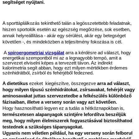
segítséget nyújtani.
A sporttáplálkozás tekinthető talán a legösszetettebb feladatnak, 
hiszen sportolók esetén az egészség megőrzése, sok esetben, 
annak helyreállítása - akár egy sérülést, akár egy betegséget 
követően -, és mindeközben a teljesítmény fokozása is cél. 
A 
spiroergometriai vizsgálat
 arra a kérdésre ad választ, hogy 
energetikai szempontból mi az a legnagyobb tempó, amit a 
szervezet elviselni képes a tervezett távon. Az indirekt 
kalorimetria segít abban, hogy ezt milyen mértékben érdemes 
szénhidrátból, zsírból és fehérjéből fedezned.  
A dietetikus
 ezeket  kiegészítve, összegezve 
arra ad választ, 
hogy milyen típusú szénhidrátokat, zsírsavakat, fehérjét vagy 
aminosavakat juttas szervezetedbe a felkészülés különböző 
fázisaiban, illetve a verseny során vagy azt követően.
Hogy hasznosítható legyen ez a tudás a hétköznapokban is, 
természetesen alapanyagok szintjére lefordítva beszéljük 
meg, hogy milyen élelmiszerek fogyasztásával biztosíthatod 
testednek a szükséges tápanyagokat. 
Ugyanis nem véletlen például, ha egy verseny során felborul 