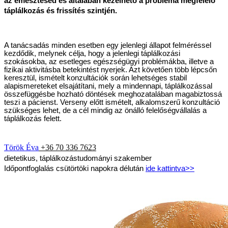
az emésztésed és általában kezelhető a probléma megfelelő 
táplálkozás és frissítés szintjén.  
A tanácsadás minden esetben egy jelenlegi állapot felméréssel 
kezdődik, melynek célja, hogy a jelenlegi táplálkozási 
szokásokba, az esetleges egészségügyi problémákba, illetve a 
fizikai aktivitásba betekintést nyerjek. Azt követően több lépcsőn 
keresztül, ismételt konzultációk során lehetséges stabil 
alapismereteket elsajátítani, mely a mindennapi, táplálkozással 
összefüggésbe hozható döntések meghozatalában magabiztossá 
teszi a pácienst. Verseny előtt ismételt, alkalomszerű konzultáció 
szükséges lehet, de a cél mindig az önálló felelőségvállalás a 
táplálkozás felett. 
Török Éva
+36 70 336 7623
dietetikus, táplálkozástudományi szakember
Időpontfoglalás csütörtöki napokra délután 
ide kattintva>>