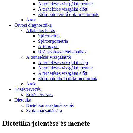
A terheléses vizsgálat menete
A terheléses vizsgálat előtt
Előre kitöltendő dokumentumok
Árak
Orvosi diagnosztika
Általános leírás
Spirometria
Spiroergometria
Arteriográf
BIA testösszetétel analízis
A terheléses vizsgálatról
A terheléses vizsgálat célja
A terheléses vizsgálat menete
A terheléses vizsgálat előtt
Előre kitölthető dokumentumok
Árak
Edzéstervezés
Edzéstervezés
Dietetika
Dietetikai szaktanácsadás
Szaktanácsadás ára
Dietetika jelentése és menete