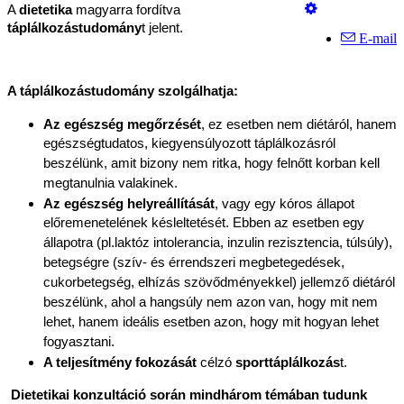
A 
dietetika
 magyarra fordítva 
táplálkozástudomány
t jelent. 
E-mail
A táplálkozástudomány szolgálhatja:
Az egészség megőrzését
, ez esetben nem diétáról, hanem 
egészségtudatos, kiegyensúlyozott táplálkozásról 
beszélünk, amit bizony nem ritka, hogy felnőtt korban kell 
megtanulnia valakinek. 
Az egészség helyreállítását
, vagy egy kóros állapot 
előremenetelének késleltetését. Ebben az esetben egy 
állapotra (pl.laktóz intolerancia, inzulin rezisztencia, túlsúly), 
betegségre (szív- és érrendszeri megbetegedések, 
cukorbetegség, elhízás szövődményekkel) jellemző diétáról 
beszélünk, ahol a hangsúly nem azon van, hogy mit nem 
lehet, hanem ideális esetben azon, hogy mit hogyan lehet 
fogyasztani. 
A teljesítmény fokozását
 célzó 
sporttáplálkozás
t.
Dietetikai konzultáció során mindhárom témában tudunk 