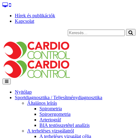
Hírek és publikációk
Kapcsolat
Nyitólap
Sportdiagnosztika / Teljesítménydiagnosztika
Általános leírás
Spirometria
Spiroergometria
Arteriográf
BIA testösszetétel analízis
A terheléses vizsgálatról
A terheléses vizsgálat célja