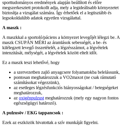
sporttudományos eredmények alapján beállított és előre
megszerkesztett protokollt adja, mely a legideálisabb környezetet
biztosítja a vizsgálat számára. Így érhetőek el a legtisztább és
legsokoldalúbb adatok egyetlen vizsgálattal.
A maszk :
A maszkkal a sportoló/páciens a környezet levegőjét lélegzi be. A
maszk CSUPÁN MÉRI az áramlások sebességét, a be- és
kilélegzett levegő összetételét, a légzésszámot, a légvételek
intenzitását, mélységét, a légvételek között eltelt időt.
Ez a maszk teszi lehetővé, hogy
a szervezetben zajló anyagcsere folyamatokba belelássunk,
pontosan meghatározzuk a VO2maxot (ne csak rámutató
számításokat végezzünk),
az esetleges légzésfunkciós hiányosságokat / betegségeket
meghatározzuk,
az
oxigénpulzust
meghatározzuk (mely egy nagyon fontos
egészségügyi határozó).
A pulzusöv / EKG tappancsok :
Ezek az eszközök hivatottak a szív munkáját figyelni.