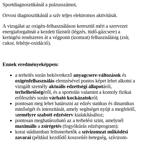
Sportdiagnosztikánál a pulzusszámot,
Orvosi diagnosztikánál a szív teljes elektromos aktivitását.
A vizsgálat az oxigén-felhasználáson keresztül méri a szervezet
energiaforgalmát a kezdeti fázistól (légzés, tüdő-gázcsere) a
keringési rendszeren át a végponti (izomzat) felhasználásig (zsír,
cukor, fehérje-oxidáció).
Ennek eredményeképpen:
a terhelés során bekövetkező
anyagcsere-változások
és
oxigénfelhasználás
elemzésével pontos képet lehet alkotni a
vizsgált személy
aktuális edzettségi állapot
áról,
terhelhetőség
éről, és a sportolás valamint a komoly fizikai
erőfeszítés során
várható kockázatok
ról;
pontosan meg lehet határozni az edzés statikus és dinamikus
minőségét és intenzitását, amely segítséget nyújt a megfelelő,
s
zemélyre szabott edzésterv
kialakításához;
pontosan meghatározható az a terhelési szint, amelynél
maximális
a
zsírégetés
(fogyókúrás edzésprogram);
korai stádiumban felismerhetők a
szívizomzat működési
zavarai
(például kezdődő koszorúér-betegség, szívizom-