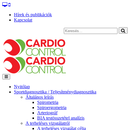
Hírek és publikációk
Kapcsolat
Nyitólap
Sportdiagnosztika / Teljesítménydiagnosztika
Általános leírás
Spirometria
Spiroergometria
Arteriográf
BIA testösszetétel analízis
A terheléses vizsgálatról
A terheléses vizsgálat célja