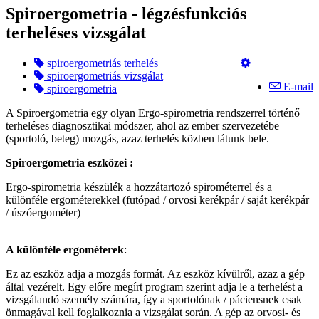
Spiroergometria - légzésfunkciós
terheléses vizsgálat
spiroergometriás terhelés
spiroergometriás vizsgálat
E-mail
spiroergometria
A Spiroergometria egy olyan Ergo-spirometria rendszerrel történő
terheléses diagnosztikai módszer, ahol az ember szervezetébe
(sportoló, beteg) mozgás, azaz terhelés közben látunk bele.
Spiroergometria eszközei :
Ergo-spirometria készülék a hozzátartozó spirométerrel és a
különféle ergométerekkel (futópad / orvosi kerékpár / saját kerékpár
/ úszóergométer)
A különféle ergométerek
:
Ez az eszköz adja a mozgás formát. Az eszköz kívülről, azaz a gép
által vezérelt. Egy előre megírt program szerint adja le a terhelést a
vizsgálandó személy számára, így a sportolónak / páciensnek csak
önmagával kell foglalkoznia a vizsgálat során. A gép az orvosi- és