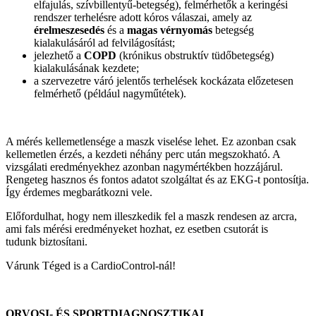
elfajulás, szívbillentyű-betegség), felmérhetők a keringési
rendszer terhelésre adott kóros válaszai, amely az
érelmeszesedés
és a
magas vérnyomás
betegség
kialakulásáról ad felvilágosítást;
jelezhető a
COPD
(krónikus obstruktív tüdőbetegség)
kialakulásának kezdete;
a szervezetre váró jelentős terhelések kockázata előzetesen
felmérhető (például nagyműtétek).
A mérés kellemetlensége a maszk viselése lehet. Ez azonban csak
kellemetlen érzés, a kezdeti néhány perc után megszokható. A
vizsgálati eredményekhez azonban nagymértékben hozzájárul.
Rengeteg hasznos és fontos adatot szolgáltat és az EKG-t pontosítja.
Így érdemes megbarátkozni vele.
Előfordulhat, hogy nem illeszkedik fel a maszk rendesen az arcra,
ami fals mérési eredményeket hozhat, ez esetben csutorát is
tudunk biztosítani.
Várunk Téged is a CardioControl-nál!
ORVOSI- ÉS SPORTDIAGNOSZTIKAI