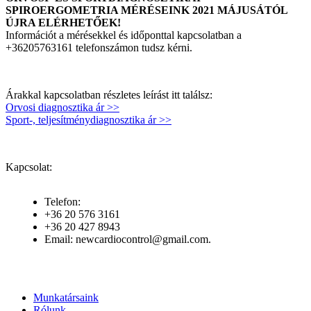
SPIROERGOMETRIA MÉRÉSEINK 2021 MÁJUSÁTÓL
ÚJRA ELÉRHETŐEK!
Információt a mérésekkel és időponttal kapcsolatban a
+36205763161 telefonszámon tudsz kérni.
Árakkal kapcsolatban részletes leírást itt találsz:
Orvosi diagnosztika ár >>
Sport-, teljesítménydiagnosztika ár >>
Kapcsolat:
Telefon:
+36 20 576 3161
+36 20 427 8943
Email: newcardiocontrol@gmail.com.
Munkatársaink
Rólunk