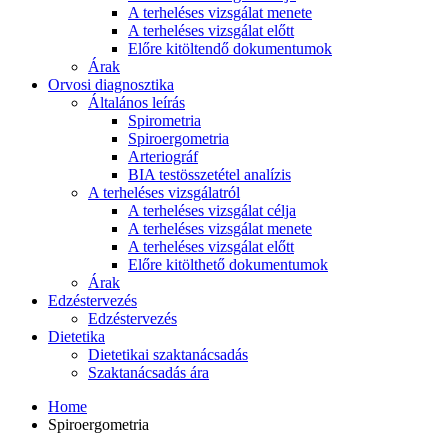
A terheléses vizsgálat menete
A terheléses vizsgálat előtt
Előre kitöltendő dokumentumok
Árak
Orvosi diagnosztika
Általános leírás
Spirometria
Spiroergometria
Arteriográf
BIA testösszetétel analízis
A terheléses vizsgálatról
A terheléses vizsgálat célja
A terheléses vizsgálat menete
A terheléses vizsgálat előtt
Előre kitölthető dokumentumok
Árak
Edzéstervezés
Edzéstervezés
Dietetika
Dietetikai szaktanácsadás
Szaktanácsadás ára
Home
Spiroergometria