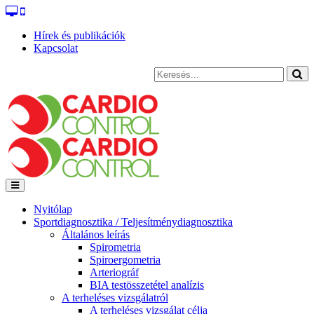
Hírek és publikációk
Kapcsolat
Nyitólap
Sportdiagnosztika / Teljesítménydiagnosztika
Általános leírás
Spirometria
Spiroergometria
Arteriográf
BIA testösszetétel analízis
A terheléses vizsgálatról
A terheléses vizsgálat célja