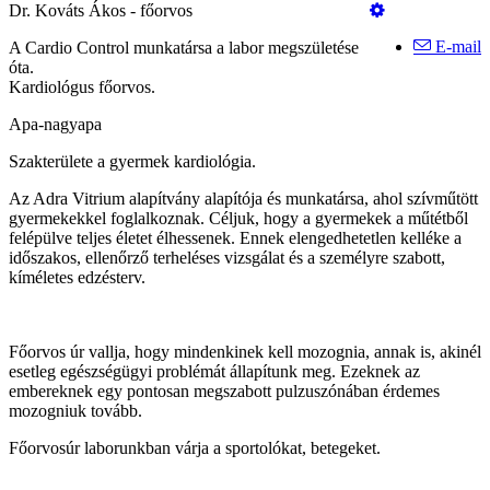
Dr. Kováts Ákos - főorvos
E-mail
A Cardio Control munkatársa a labor megszületése
óta.
Kardiológus főorvos.
Apa-nagyapa
Szakterülete a gyermek kardiológia.
Az Adra Vitrium alapítvány alapítója és munkatársa, ahol szívműtött
gyermekekkel foglalkoznak. Céljuk, hogy a gyermekek a műtétből
felépülve teljes életet élhessenek. Ennek elengedhetetlen kelléke a
időszakos, ellenőrző terheléses vizsgálat és a személyre szabott,
kíméletes edzésterv.
Főorvos úr vallja, hogy mindenkinek kell mozognia, annak is, akinél
esetleg egészségügyi problémát állapítunk meg. Ezeknek az
embereknek egy pontosan megszabott pulzuszónában érdemes
mozogniuk tovább.
Főorvosúr laborunkban várja a sportolókat, betegeket.