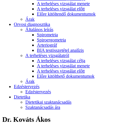
A terheléses vizsgálat menete
A terheléses vizsgálat előtt
Előre kitöltendő dokumentumok
Árak
Orvosi diagnosztika
Általános leírás
Spirometria
Spiroergometria
Arteriográf
BIA testösszetétel analízis
A terheléses vizsgálatról
A terheléses vizsgálat célja
A terheléses vizsgálat menete
A terheléses vizsgálat előtt
Előre kitölthető dokumentumok
Árak
Edzéstervezés
Edzéstervezés
Dietetika
Dietetikai szaktanácsadás
Szaktanácsadás ára
Dr. Kováts Ákos