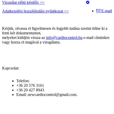
Vizsgálat előtti kérdőív >>
E-mail
Adatkezelési hozzájárulási nyilatkozat >>
Kérjük, olvassa el figyelmesen és legjobb tudása szerint töltse ki a
fenti két dokumentumot,
melyeket küldjön vissza az
info@cardiocontrol.hu
e-mail címünkre
vagy hozza el magával a vizsgálatra.
Kapcsolat:
Telefon:
+36 20 576 3161
+36 20 427 8943
Email: newcardiocontrol@gmail.com.