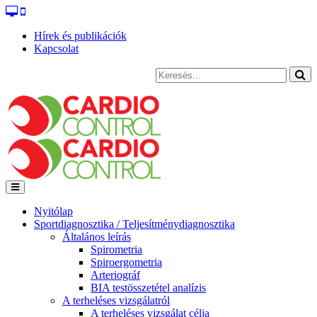
Hírek és publikációk
Kapcsolat
Nyitólap
Sportdiagnosztika / Teljesítménydiagnosztika
Általános leírás
Spirometria
Spiroergometria
Arteriográf
BIA testösszetétel analízis
A terheléses vizsgálatról
A terheléses vizsgálat célja