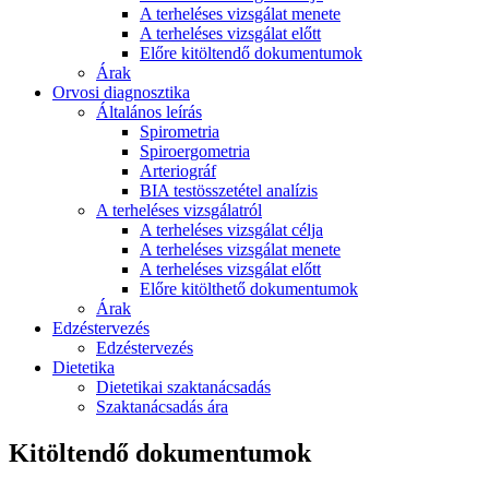
A terheléses vizsgálat menete
A terheléses vizsgálat előtt
Előre kitöltendő dokumentumok
Árak
Orvosi diagnosztika
Általános leírás
Spirometria
Spiroergometria
Arteriográf
BIA testösszetétel analízis
A terheléses vizsgálatról
A terheléses vizsgálat célja
A terheléses vizsgálat menete
A terheléses vizsgálat előtt
Előre kitölthető dokumentumok
Árak
Edzéstervezés
Edzéstervezés
Dietetika
Dietetikai szaktanácsadás
Szaktanácsadás ára
Kitöltendő dokumentumok