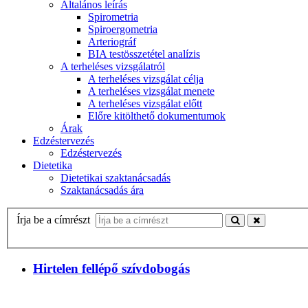
Általános leírás
Spirometria
Spiroergometria
Arteriográf
BIA testösszetétel analízis
A terheléses vizsgálatról
A terheléses vizsgálat célja
A terheléses vizsgálat menete
A terheléses vizsgálat előtt
Előre kitölthető dokumentumok
Árak
Edzéstervezés
Edzéstervezés
Dietetika
Dietetikai szaktanácsadás
Szaktanácsadás ára
Írja be a címrészt
Hirtelen fellépő szívdobogás