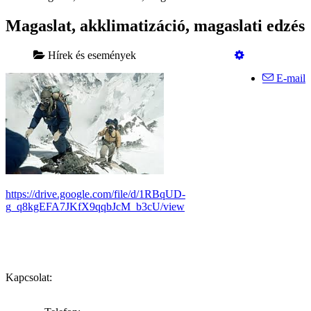
Magaslat, akklimatizáció, magaslati edzés
Hírek és események
E-mail
https://drive.google.com/file/d/1RBqUD-
g_q8kgEFA7JKfX9qqbJcM_b3cU/view
Kapcsolat: