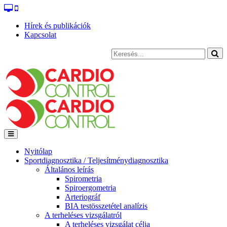
Hírek és publikációk
Kapcsolat
Nyitólap
Sportdiagnosztika / Teljesítménydiagnosztika
Általános leírás
Spirometria
Spiroergometria
Arteriográf
BIA testösszetétel analízis
A terheléses vizsgálatról
A terheléses vizsgálat célja