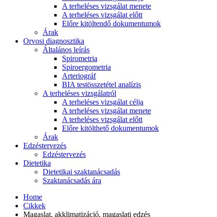
A terheléses vizsgálat menete
A terheléses vizsgálat előtt
Előre kitöltendő dokumentumok
Árak
Orvosi diagnosztika
Általános leírás
Spirometria
Spiroergometria
Arteriográf
BIA testösszetétel analízis
A terheléses vizsgálatról
A terheléses vizsgálat célja
A terheléses vizsgálat menete
A terheléses vizsgálat előtt
Előre kitölthető dokumentumok
Árak
Edzéstervezés
Edzéstervezés
Dietetika
Dietetikai szaktanácsadás
Szaktanácsadás ára
Home
Cikkek
Magaslat, akklimatizáció, magaslati edzés