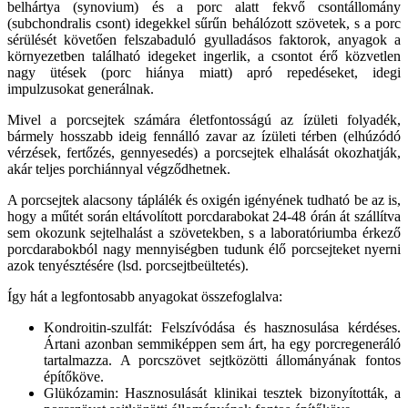
belhártya (synovium) és a porc alatt fekvő csontállomány
(subchondralis csont) idegekkel sűrűn behálózott szövetek, s a porc
sérülését követően felszabaduló gyulladásos faktorok, anyagok a
környezetben található idegeket ingerlik, a csontot érő közvetlen
nagy ütések (porc hiánya miatt) apró repedéseket, idegi
impulzusokat generálnak.
Mivel a porcsejtek számára életfontosságú az ízületi folyadék,
bármely hosszabb ideig fennálló zavar az ízületi térben (elhúzódó
vérzések, fertőzés, gennyesedés) a porcsejtek elhalását okozhatják,
akár teljes porchiánnyal végződhetnek.
A porcsejtek alacsony táplálék és oxigén igényének tudható be az is,
hogy a műtét során eltávolított porcdarabokat 24-48 órán át szállítva
sem okozunk sejtelhalást a szövetekben, s a laboratóriumba érkező
porcdarabokból nagy mennyiségben tudunk élő porcsejteket nyerni
azok tenyésztésére (lsd. porcsejtbeültetés).
Így hát a legfontosabb anyagokat összefoglalva:
Kondroitin-szulfát: Felszívódása és hasznosulása kérdéses.
Ártani azonban semmiképpen sem árt, ha egy porcregeneráló
tartalmazza. A porcszövet sejtközötti állományának fontos
építőköve.
Glükózamin: Hasznosulását klinikai tesztek bizonyították, a