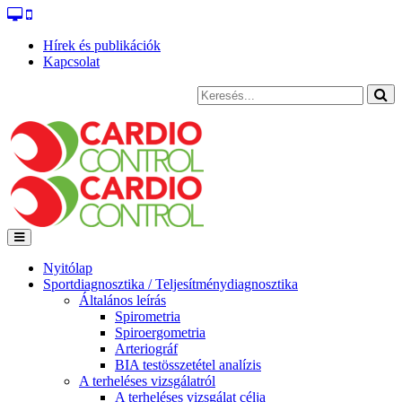
Hírek és publikációk
Kapcsolat
Nyitólap
Sportdiagnosztika / Teljesítménydiagnosztika
Általános leírás
Spirometria
Spiroergometria
Arteriográf
BIA testösszetétel analízis
A terheléses vizsgálatról
A terheléses vizsgálat célja