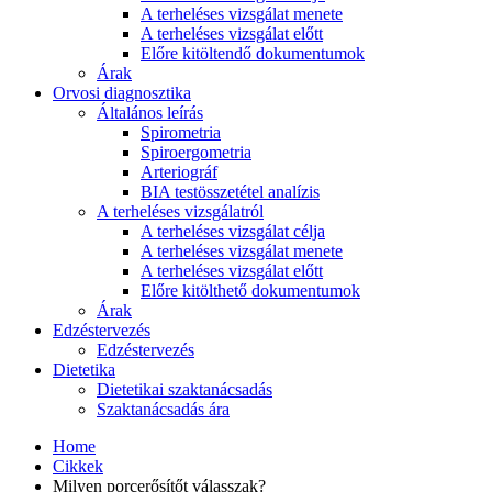
A terheléses vizsgálat menete
A terheléses vizsgálat előtt
Előre kitöltendő dokumentumok
Árak
Orvosi diagnosztika
Általános leírás
Spirometria
Spiroergometria
Arteriográf
BIA testösszetétel analízis
A terheléses vizsgálatról
A terheléses vizsgálat célja
A terheléses vizsgálat menete
A terheléses vizsgálat előtt
Előre kitölthető dokumentumok
Árak
Edzéstervezés
Edzéstervezés
Dietetika
Dietetikai szaktanácsadás
Szaktanácsadás ára
Home
Cikkek
Milyen porcerősítőt válasszak?