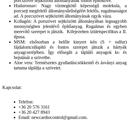
porcszövet sejtközötti állományának fontos építőköve.
Hialuronsav: Nagy vízmegkötő képességű molekula, a
porcsejt megfelelő állománysűrűségéért felelős, rugalmasságot
ad. A porcszövet sejtközötti állományának egyik váza.
Kollagén: A porszövet sejtközötti állományában legnagyobb
mennyiségben jelenlévő építőanyag. Rugalmas és egyben
merevítő szerepet is játszik. Kifejezetten ízületspecifikus a II.
típusa.
MSM: elsősorban a belőle kinyert kén (S = sulfur)
fájdalomcsillapító és fontos szerepet játszik a hártyák
anyagcseréjében. Így elősegíti a tápláló anyagok ki- és
bejutását a szövetbe.
Aloe vera: Természetes gyulladáscsökkentő és ásványi anyag
tartama táplálja a szövetet.
Kapcsolat:
Telefon:
+36 20 576 3161
+36 20 427 8943
Email: newcardiocontrol@gmail.com.